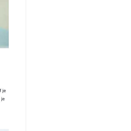
f je
 je