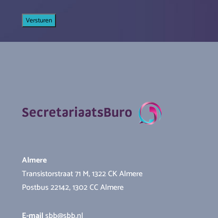
Almere
Transistorstraat 71 M, 1322 CK Almere
Postbus 22142, 1302 CC Almere
E-mail
sbb@sbb.nl