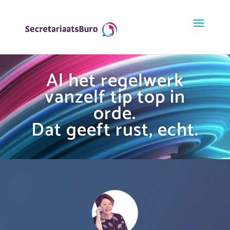
Al het regelwerk
vanzelf tip top in
orde.
Dat geeft rust, echt.