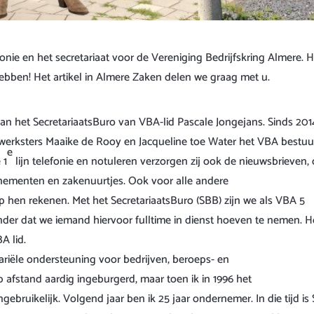
fonie en het secretariaat voor de Vereniging Bedrijfskring Almere. 
ebben! Het artikel in Almere Zaken delen we graag met u.
van het SecretariaatsBuro van VBA-lid Pascale Jongejans. Sinds 201
erksters Maaike de Rooy en Jacqueline toe Water het VBA bestuur
e
 1
lijn telefonie en notuleren verzorgen zij ook de nieuwsbrieven,
venementen en zakenuurtjes. Ook voor alle andere
hen rekenen. Met het SecretariaatsBuro (SBB) zijn we als VBA 5
nder dat we iemand hiervoor fulltime in dienst hoeven te nemen. 
A lid.
tariële ondersteuning voor bedrijven, beroeps- en
afstand aardig ingeburgerd, maar toen ik in 1996 het
ebruikelijk. Volgend jaar ben ik 25 jaar ondernemer. In die tijd is