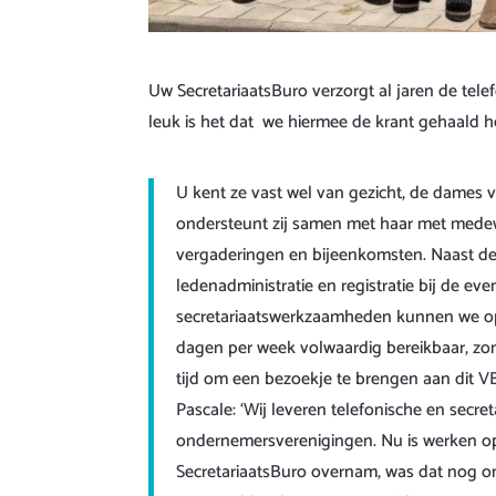
Uw SecretariaatsBuro verzorgt al jaren de tele
leuk is het dat we hiermee de krant gehaald h
U kent ze vast wel van gezicht, de dames 
ondersteunt zij samen met haar met medew
vergaderingen en bijeenkomsten. Naast de
ledenadministratie en registratie bij de e
secretariaatswerkzaamheden kunnen we op 
dagen per week volwaardig bereikbaar, zo
tijd om een bezoekje te brengen aan dit VB
Pascale: ‘Wij leveren telefonische en secre
ondernemersverenigingen. Nu is werken op 
SecretariaatsBuro overnam, was dat nog ong