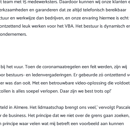
st team met 15 medewerksters. Daardoor kunnen wij onze klanten 
werkzaamheden en garanderen dat ze altijd telefonisch bereikbaar
tuur en werkwijze dan bedrijven, en onze ervaring hiermee is echt
ontzettend leuk werken voor het VBA. Het bestuur is dynamisch e
 ondernemers.
ij het vuur. Toen de coronamaatregelen een feit werden, zijn wij
oor bestuurs- en ledenvergaderingen. Er gebeurde zó ontzettend v
ker was dan ooit. Met een betrouwbare video-oplossing die voldoe
llen is alles soepel verlopen. Daar zijn we best trots op!’
teld in Almere. Het lidmaatschap brengt ons veel,’ vervolgt Pascale
 de business. Het principe dat we niet over de grens gaan zoeken,
 principe waar velen wat mij betreft een voorbeeld aan kunnen