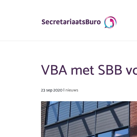
VBA met SBB vo
23 sep 2020
|
nieuws