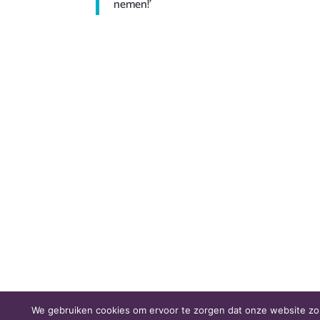
nemen!’
[am-powered-by]
We gebruiken cookies om ervoor te zorgen dat onze website zo s