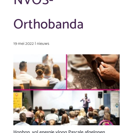
NVOS-
Orthobanda
19 mei 2022
|
nieuws
Hophop, vol energie vloog Pascale afgelopen